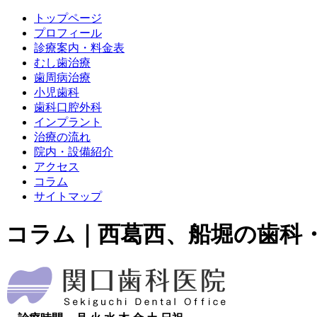
トップページ
プロフィール
診療案内・料金表
むし歯治療
歯周病治療
小児歯科
歯科口腔外科
インプラント
治療の流れ
院内・設備紹介
アクセス
コラム
サイトマップ
コラム｜西葛西、船堀の歯科