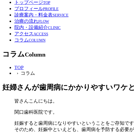
トップページ
TOP
プロフィール
PROFILE
診療案内・料金表
SERVICE
治療の流れ
FLOW
院内・設備紹介
CLINIC
アクセス
ACCESS
コラム
COLUMN
コラム
Column
TOP
› コラム
妊婦さんが歯周病にかかりやすいワケ
皆さんこんにちは。
関口歯科医院です。
妊娠すると歯周病になりやすいということをご存知です
そのため、妊娠中といえども、歯周病を予防する必要が