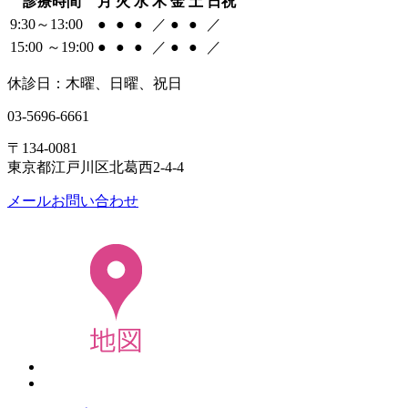
診療時間
月
火
水
木
金
土
日祝
9:30～13:00
●
●
●
／
●
●
／
15:00 ～19:00
●
●
●
／
●
●
／
休診日：木曜、日曜、祝日
03-5696-6661
〒134-0081
東京都江戸川区北葛西2-4-4
メールお問い合わせ