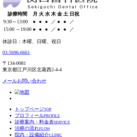
診療時間
月
火
水
木
金
土
日祝
9:30～13:00
●
●
●
／
●
●
／
15:00 ～19:00
●
●
●
／
●
●
／
休診日：木曜、日曜、祝日
03-5696-6661
〒134-0081
東京都江戸川区北葛西2-4-4
メールお問い合わせ
トップページ
TOP
プロフィール
PROFILE
診療案内・料金表
SERVICE
治療の流れ
FLOW
院内・設備紹介
CLINIC