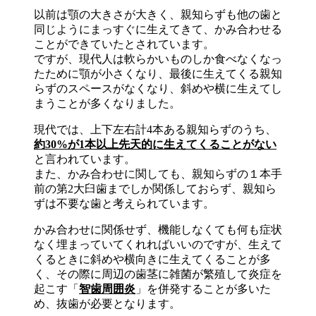
以前は顎の大きさが大きく、親知らずも他の歯と
同じようにまっすぐに生えてきて、かみ合わせる
ことができていたとされています。
ですが、現代人は軟らかいものしか食べなくなっ
たために顎が小さくなり、最後に生えてくる親知
らずのスペースがなくなり、斜めや横に生えてし
まうことが多くなりました。
現代では、上下左右計4本ある親知らずのうち、
約30%が1本以上先天的に生えてくることがない
と言われています。
また、かみ合わせに関しても、親知らずの１本手
前の第2大臼歯までしか関係しておらず、親知ら
ずは不要な歯と考えられています。
かみ合わせに関係せず、機能しなくても何も症状
なく埋まっていてくれればいいのですが、生えて
くるときに斜めや横向きに生えてくることが多
く、その際に周辺の歯茎に雑菌が繁殖して炎症を
起こす「
智歯周囲炎
」を併発することが多いた
め、抜歯が必要となります。