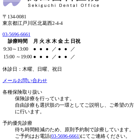
〒134-0081
東京都江戸川区北葛西2-4-4
03-5696-6661
診療時間
月
火
水
木
金
土
日祝
9:30～13:00
●
●
●
／
●
●
／
15:00 ～19:00
●
●
●
／
●
●
／
休診日：木曜、日曜、祝日
メールお問い合わせ
各種保険取り扱い
保険診療を行っています。
自由診療も選択肢の一環としてご説明し、ご希望の方
に行います。
予約優先診療
待ち時間軽減のため、原則予約制で診療しています。
ご予約はお電話(
03-5696-6661
)にてご連絡ください。