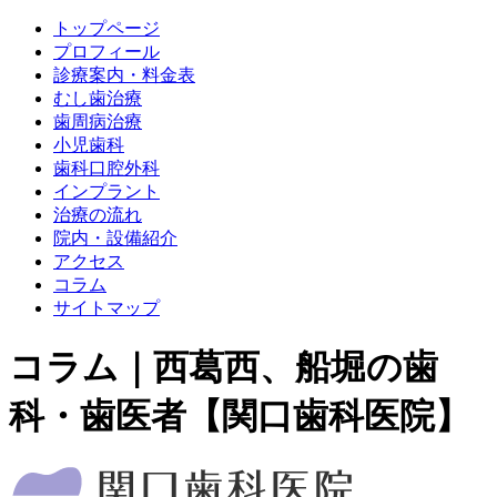
トップページ
プロフィール
診療案内・料金表
むし歯治療
歯周病治療
小児歯科
歯科口腔外科
インプラント
治療の流れ
院内・設備紹介
アクセス
コラム
サイトマップ
コラム｜西葛西、船堀の歯
科・歯医者【関口歯科医院】