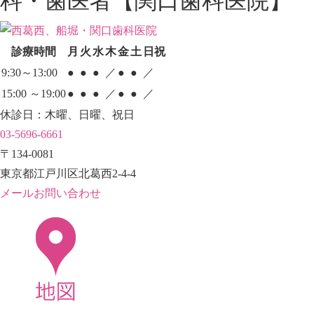
科・歯医者【関口歯科医院】
診療時間
月
火
水
木
金
土
日祝
9:30～13:00
●
●
●
／
●
●
／
15:00 ～19:00
●
●
●
／
●
●
／
休診日：木曜、日曜、祝日
03-5696-6661
〒134-0081
東京都江戸川区北葛西2-4-4
メールお問い合わせ